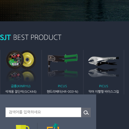
금룡(KINRYU)
PICUS
PICUS
석재용 절단석(GCX46)
핸드리베터(HR-003-N)
악어 이빨형 바이스그립