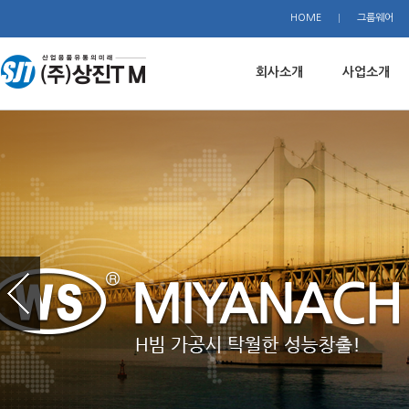
HOME
그룹웨어
회사소개
사업소개
회사개요
개요
인사말
상품소개
회사연혁
온라인카다로그
기업이념
상진플러스
사업장안내
온라인주문시스